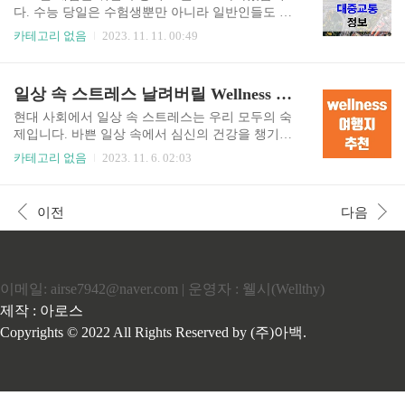
키장 규모, 지역, 시즌권 가격 및 혜택도 아래 표를
다. 수능 당일은 수험생뿐만 아니라 일반인들도 교
통해 쉽게 확인하실 수 있도록 정리했으니 참고하
통 혼잡을 우려하는 날입니다. 따라서, 수능 당일
카테고리 없음
2023. 11. 11. 00:49
셔서 즐거운 스키 여행이 될 수 있도록 계획해 보시
출근길 교통통제와 대중교통 정보를 미리 확인하
길 바랍니다. 스키장별 개장일은 아래와 같습니다.
여 불편을 최소화하는 것이 좋습니다. 해마다 수능
스키장 개장예정일 스키장 규모 (대형, 중형 소형)
당일이 되면 교통통제와 대중교통에 변동이 찾아
일상 속 스트레스 날려버릴 Wellness 여행지 추천
지역 시즌권 및 혜택 휘닉스 평창 11월 24일(예정..
옵니다. 늦지 않게 수험장에 도착하거나 직장에 출
근하려면 교통통제와 대중교통 정책에 대해 미리
현대 사회에서 일상 속 스트레스는 우리 모두의 숙
확인해 두는 것이 중요합니다. 특히 수도권의 경우
제입니다. 바쁜 일상 속에서 심신의 건강을 챙기기
유동 인구가 많기 때문에 이곳을 통해 꼭 미리 확인
가 쉽지 않죠. 이럴 때는 Wellness 여행을 통해 일상
카테고리 없음
2023. 11. 6. 02:03
하시기 바랍니다. 2024년 수도권 수능 당일 교통 혼
의 스트레스를 날려버리는 건 어떨까요? 1. Wellnes
잡이 우려된다면 공유 모빌리티와 같은 출퇴근길
s 여행 종류 Wellness 여행은 몸과 마음의 건강을 회
교통 혼잡 해소 솔루션 등을 미리 파악해 두는 것도
복하고, 일상의 스트레스를 해소하기 위한 여행을
이전
다음
도움이 될 수 있습니다. 공유 모빌리티를 고려하시
말합니다. Wellness 여행은 크게 자연과 함께하는
는 분들은 이것을 먼저 보시길 ..
힐링여행, 몸과 마음을 관리하는 건강여행, 문화와
역사를 체험하는 휴식 여행으로 나눌 수 있습니다.
1.1. 자연과 함께하는 힐링 여행 자연과 함께하는
이메일: airse7942@naver.com | 운영자 : 웰시(Wellthy)
힐링 여행은 산림욕, 해수욕, 온천욕 등 자연을 통
해 몸과 마음을 치유하는 여행입니다. ① 산림욕:
제작 : 아로스
숲 속에서 산책, 트레킹, 명상 등을 통해 스트레스
Copyrights © 2022 All Rights Reserved by (주)아백.
를 해소하고, 심신의 안정을 찾을 ..