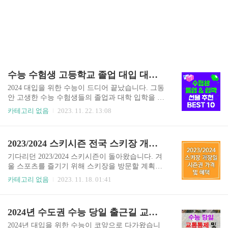
수능 수험생 고등학교 졸업 대입 대학 입학 선물 추천 BEST 10
2024 대입을 위한 수능이 드디어 끝났습니다. 그동
안 고생한 수능 수험생들의 졸업과 대학 입학을 위
한 선물을 고민하시는 분들이 많으실 텐데요. 수능
카테고리 없음
2023. 11. 22. 13:08
수험생 대학 입학 선물은 무엇이 좋을지 수험생의
입장에서 생각한 2023/2024 수능 수험생 고등학교
졸업 대입 대학 입학 선물 추천 BEST 10을 소개해
2023/2024 스키시즌 전국 스키장 개장일 시즌권 혜택 가격 일정 정보
드리겠습니다. 삼성전자 공식 홈페이지 바로가기
애플 공식 홈페이지 바로가기 1. 노트북 노트북은
기다리던 2023/2024 스키시즌이 돌아왔습니다. 겨
수능 수험생이 대학생활을 위해서 가장 가지고 싶
울 스포츠를 즐기기 위해 스키장을 방문할 계획이
어 하는 선물 중 하나인데요. 대학생활에서 필수적
있는 분들을 위해 전국 스키장의 개장일, 시즌권 혜
카테고리 없음
2023. 11. 18. 01:41
인 아이템인 노트북은 수능 수험생의 대학입학 선
택, 가격, 일정 정보 등을 쉽게 확인할 수 있도록 정
물로 가장 인기 있는 아이템 중 하나입니다. 노트북
리했습니다. 1. 2023/2024 스키시즌 스키장 개장일
은 수능 수험생들이 대학에서 자료 조사, 강의 수
스키시즌 스키장에 갈 계획을 가지고 계신 분들을
2024년 수도권 수능 당일 출근길 교통통제와 대중교통 정보
강, 과제 작성 등 다양한 용도로 활용할 수 있습니
위해 스키장 개장일을 한눈에 확인할 수 있도록 표
다. 노트북을 선..
로 정리해 보았습니다. 스키장별 개장예정일과 스
2024년 대입을 위한 수능이 코앞으로 다가왔습니